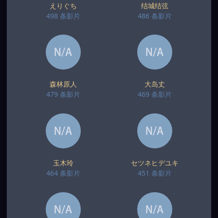
えりぐち
结城结弦
498 条影片
486 条影片
森林原人
大岛丈
479 条影片
469 条影片
玉木玲
セツネヒデユキ
464 条影片
451 条影片