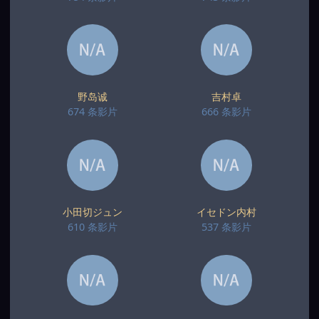
野岛诚
吉村卓
674 条影片
666 条影片
小田切ジュン
イセドン内村
610 条影片
537 条影片