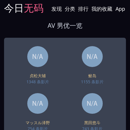
今日
无码
发现
分类
排行
我的收藏
App
AV 男优一览
贞松大辅
鲛岛
1348 条影片
1155 条影片
マッスル泽野
黑田悠斗
754 条影片
743 条影片