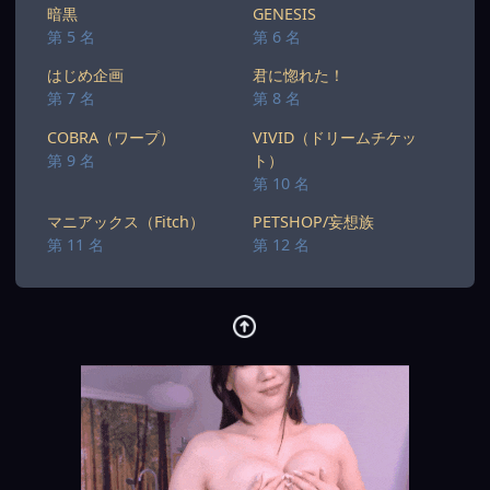
暗黒
GENESIS
第 5 名
第 6 名
はじめ企画
君に惚れた！
第 7 名
第 8 名
COBRA（ワープ）
VIVID（ドリームチケッ
第 9 名
ト）
第 10 名
マニアックス（Fitch）
PETSHOP/妄想族
第 11 名
第 12 名