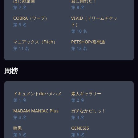
はじめ企画
君に惚れた！
第 7 名
第 8 名
COBRA（ワープ）
VIVID（ドリームチケッ
第 9 名
ト）
第 10 名
マニアックス（Fitch）
PETSHOP/妄想族
第 11 名
第 12 名
周榜
ドキュメントdeハメハメ
素人ギャラリー
第 1 名
第 2 名
MADAM MANIAC Plus
ガチなかだしっ！
第 3 名
第 4 名
暗黒
GENESIS
第 5 名
第 6 名