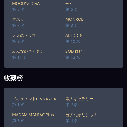
MOODYZ DIVA
----
第 5 名
第 6 名
ダスッ！
MONROE
第 7 名
第 8 名
大人のドラマ
ALEDDIN
第 9 名
第 10 名
みんなのキカタン
SOD star
第 11 名
第 12 名
收藏榜
ドキュメントdeハメハメ
素人ギャラリー
第 1 名
第 2 名
MADAM MANIAC Plus
ガチなかだしっ！
第 3 名
第 4 名