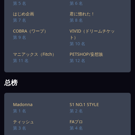
第 5 名
第 6 名
はじめ企画
君に惚れた！
第 7 名
第 8 名
COBRA（ワープ）
VIVID（ドリームチケッ
第 9 名
ト）
第 10 名
マニアックス（Fitch）
PETSHOP/妄想族
第 11 名
第 12 名
总榜
Madonna
S1 NO.1 STYLE
第 1 名
第 2 名
ティッシュ
FAプロ
第 3 名
第 4 名