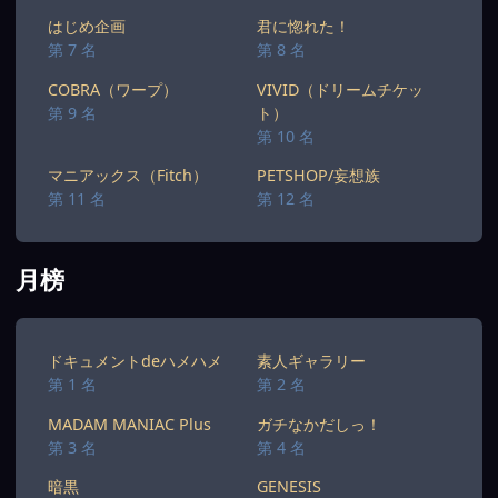
はじめ企画
君に惚れた！
第 7 名
第 8 名
COBRA（ワープ）
VIVID（ドリームチケッ
第 9 名
ト）
第 10 名
マニアックス（Fitch）
PETSHOP/妄想族
第 11 名
第 12 名
月榜
ドキュメントdeハメハメ
素人ギャラリー
第 1 名
第 2 名
MADAM MANIAC Plus
ガチなかだしっ！
第 3 名
第 4 名
暗黒
GENESIS