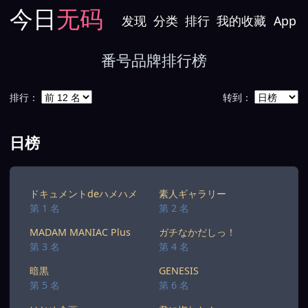
今日
无码
发现
分类
排行
我的收藏
App
番号品牌排行榜
排行：
转到：
日榜
ドキュメントdeハメハメ
素人ギャラリー
第 1 名
第 2 名
MADAM MANIAC Plus
ガチなかだしっ！
第 3 名
第 4 名
暗黒
GENESIS
第 5 名
第 6 名