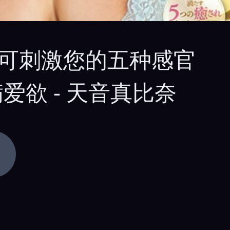
持奢侈品可刺激您的五种感官
欲 - 天音真比奈