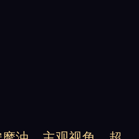
按摩油
、
主观视角
、
超