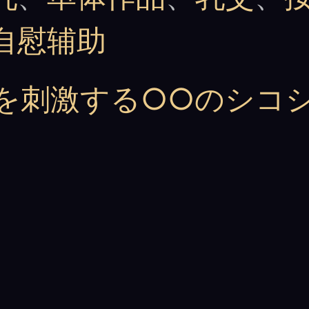
自慰辅助
を刺激する○○のシコ