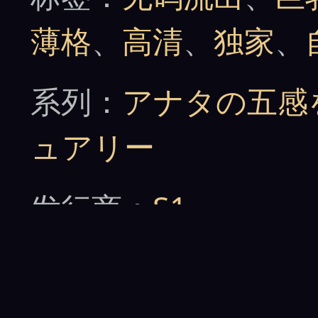
薄格
、
高清
、
独家
、
系列：
アナタの五感
ュアリー
发行商：
S1
导演：
ZAMPA