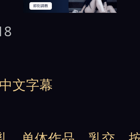
18
58 中文字幕
乳
、
单体作品
、
乳交
、