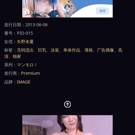
发行日期：2013-06-06
番号：PID-015
女优：
矢野未夏
标签：
无码流出
、
巨乳
、
泳装
、
单体作品
、
薄格
、
广告偶像
、
高
清
、
独家
系列：
マンモロ！
发行商：
Premium
品牌：
IMAGE