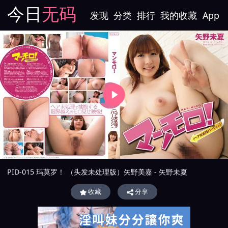
今日
无码
发现
分类
排行
我的收藏
App
PID-015 玛莫罗！ （头发未处理版）矢野美嘉 - 矢野未夏
收藏
分享