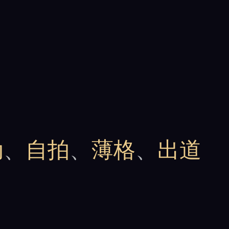
动
、
自拍
、
薄格
、
出道