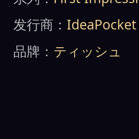
发行商：
IdeaPocket
品牌：
ティッシュ
详情：触碰就彷佛消失
爱了，绝对会喜欢没线
酱超敏感体质，第一次
界的男人都会被他们