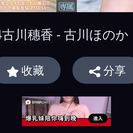
54古川穗香 - 古川ほのか
收藏
分享