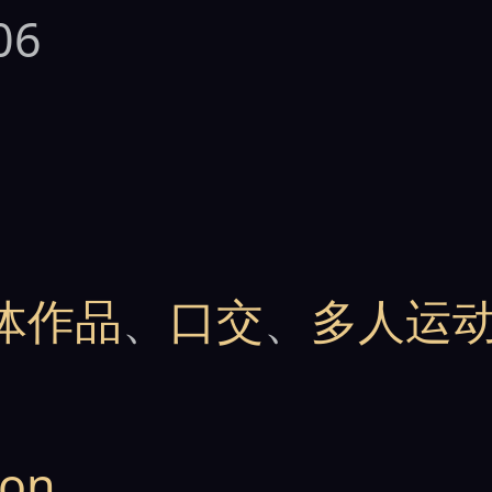
06
体作品
、
口交
、
多人运
ion