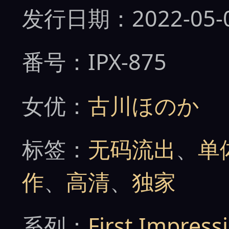
发行日期：2022-05-
番号：IPX-875
女优：
古川ほのか
标签：
无码流出
、
单
作
、
高清
、
独家
系列：
First Impress