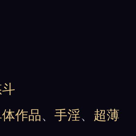
悠斗
单体作品
、
手淫
、
超薄