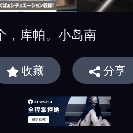
● 这个，库帕。小岛南
收藏
分享