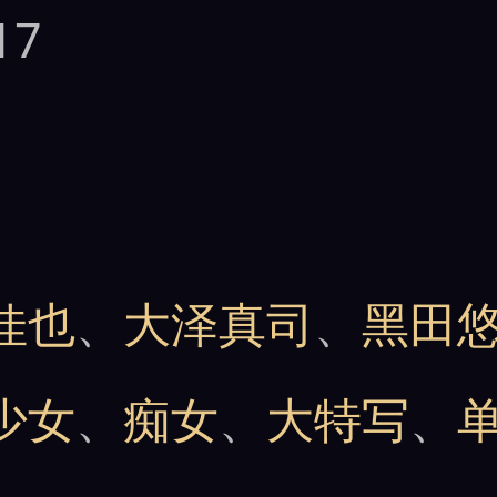
17
佳也
、
大泽真司
、
黑田
少女
、
痴女
、
大特写
、