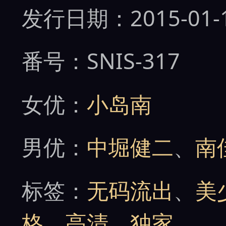
发行日期：2015-01-
番号：SNIS-317
女优：
小岛南
男优：
中堀健二
、
南
标签：
无码流出
、
美
格
、
高清
、
独家