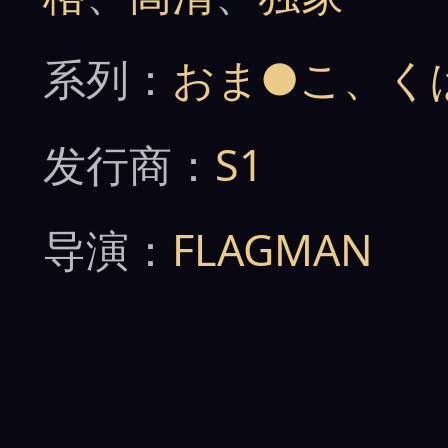
系列：
おま●こ、く
发行商：
S1
导演：
FLAGMAN
品牌：
S1 NO.1 STYL
详情：之前由吉泽明