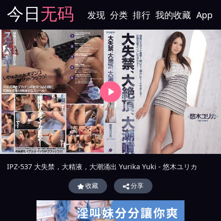
今日
无码
发现
分类
排行
我的收藏
App
IPZ-537 大失禁，大精液，大潮涌出 Yurika Yuki - 悠木ユリカ
收藏
分享