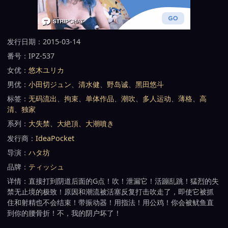
发行日期：2015-03-14
番号：IPZ-537
女优：
悠木ユリカ
男优：
小田切ジュン
、
清水健
、
野岛诚
、
黑田悠斗
标签：
无码流出
、
拘束
、
单体作品
、
潮吹
、
多人运动
、
薄格
、
高
清
、
独家
系列：
大失禁、大絶頂、大潮噴き
发行商：
IdeaPocket
导演：
ハタ坊
品牌：
ティッシュ
详情：直接打到阴道后面的G点！吹！泄漏它！活蹦乱跳！猛烈的失
禁无止境的极致！原因和潮流被活塞反复打击吹走了，即使它被抓
住和射精也不会结束！带振动器！用指法！用公鸡！你会被鱿鱼直
到你的腰骨折！不，我的阴户坏了！