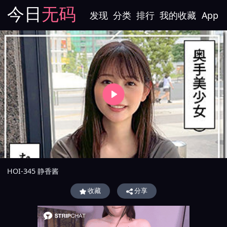
今日
无码
发现
分类
排行
我的收藏
App
HOI-345 静香酱
收藏
分享