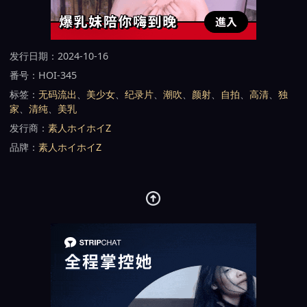
发行日期：2024-10-16
番号：HOI-345
标签：
无码流出
、
美少女
、
纪录片
、
潮吹
、
颜射
、
自拍
、
高清
、
独
家
、
清纯
、
美乳
发行商：
素人ホイホイZ
品牌：
素人ホイホイZ