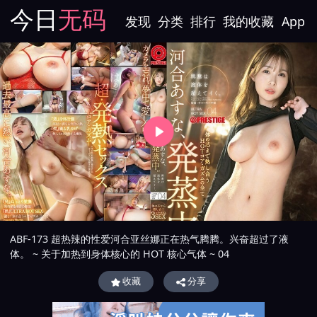
今日
无码
发现
分类
排行
我的收藏
App
ABF-173 超热辣的性爱河合亚丝娜正在热气腾腾。兴奋超过了液
体。 ~ 关于加热到身体核心的 HOT 核心气体 ~ 04
收藏
分享