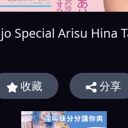
jo Special Arisu Hin
收藏
分享