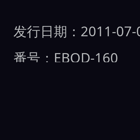
发行日期：2011-07-
番号：EBOD-160
女优：
ありすひな
、
标签：
无码流出
、
美
发行商：
E-BODY