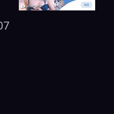
07
高泽沙耶
少女
、
巨乳
、
小只马
、