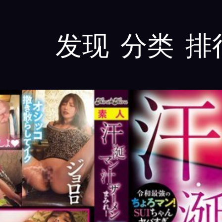
发现
分类
排