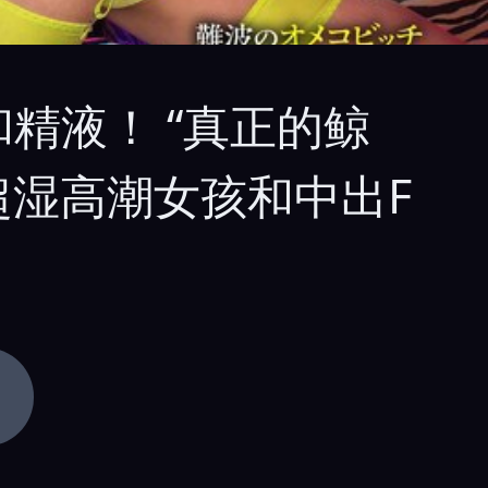
和精液！ “真正的鲸
的超湿高潮女孩和中出F