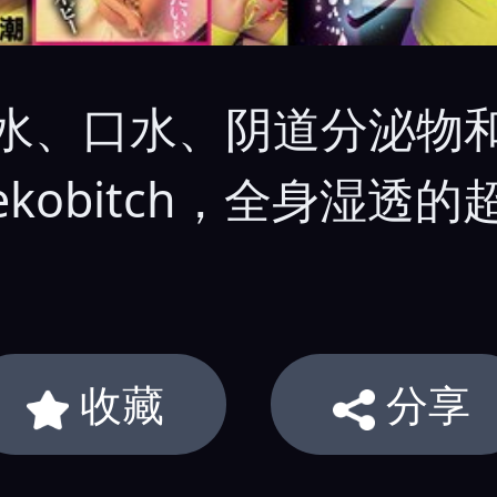
满汗水、口水、阴道分泌物
kobitch，全身湿透
收藏
分享