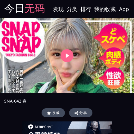
今日
无码
发现
分类
排行
我的收藏
App
SNA-042 春
收藏
分享