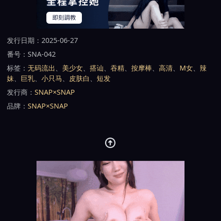
发行日期：2025-06-27
番号：SNA-042
标签：
无码流出
、
美少女
、
搭讪
、
吞精
、
按摩棒
、
高清
、
M女
、
辣
妹
、
巨乳
、
小只马
、
皮肤白
、
短发
发行商：
SNAP×SNAP
品牌：
SNAP×SNAP