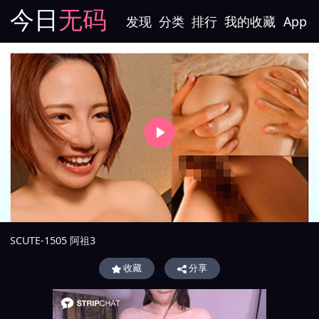
今日
无码
发现
分类
排行
我的收藏
App
SCUTE-1505 阿祖3
收藏
分享