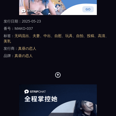
发行日期：2025-05-23
番号：MAKO-037
标签：
无码流出
、
夫妻
、
中出
、
自慰
、
玩具
、
自拍
、
投稿
、
高清
、
美乳
发行商：
真昼の恋人
品牌：
真昼の恋人