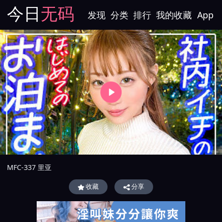
今日
无码
发现
分类
排行
我的收藏
App
MFC-337 里亚
收藏
分享