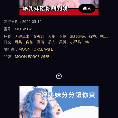
发行日期：2025-05-12
番号：MFCW-049
标签：
无码流出
、
女教师
、
人妻
、
不伦
、
屁股偏好
、
骑乘
、
中出
、
口交
、
玩具
、
自拍
、
高清
、
后入
、
美腿
、
小只马
、
4K
发行商：
MOON FORCE WIFE
品牌：
MOON FORCE WIFE