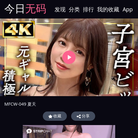
今日
无码
发现
分类
排行
我的收藏
App
MFCW-049 夏天
收藏
分享