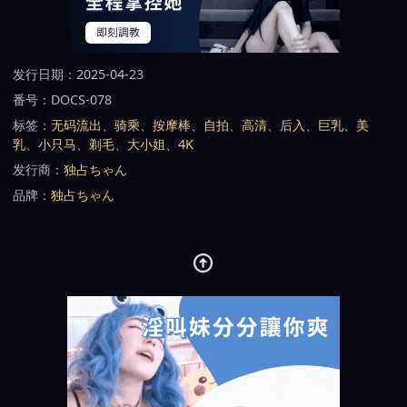
发行日期：2025-04-23
番号：DOCS-078
标签：
无码流出
、
骑乘
、
按摩棒
、
自拍
、
高清
、
后入
、
巨乳
、
美
乳
、
小只马
、
剃毛
、
大小姐
、
4K
发行商：
独占ちゃん
品牌：
独占ちゃん