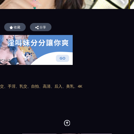
收藏
分享
交
、
手淫
、
乳交
、
自拍
、
高清
、
后入
、
美乳
、
4K