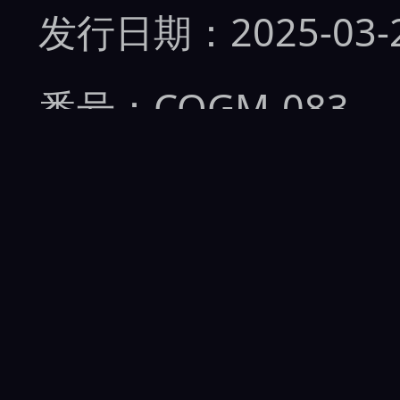
发行日期：2025-03-
番号：COGM-083
标签：
无码流出
、
美
妄想
发行商：
こぐま/妄
品牌：
----