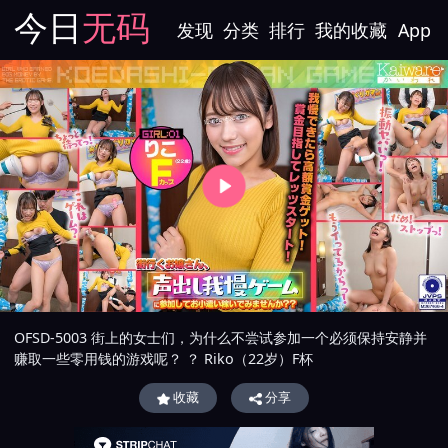
今日
无码
发现
分类
排行
我的收藏
App
OFSD-5003 街上的女士们，为什么不尝试参加一个必须保持安静并
赚取一些零用钱的游戏呢？ ？ Riko（22岁）F杯
收藏
分享