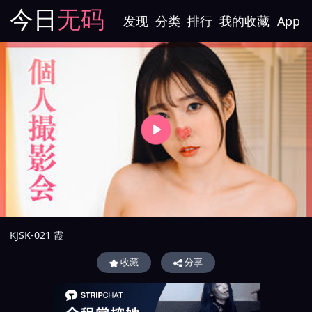
今日
无码
发现
分类
排行
我的收藏
App
KJSK-021 霞
收藏
分享