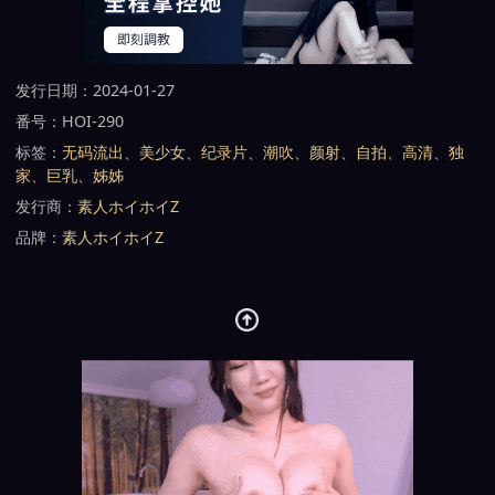
发行日期：2024-01-27
番号：HOI-290
标签：
无码流出
、
美少女
、
纪录片
、
潮吹
、
颜射
、
自拍
、
高清
、
独
家
、
巨乳
、
姊姊
发行商：
素人ホイホイZ
品牌：
素人ホイホイZ