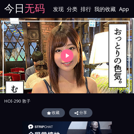
今日
无码
发现
分类
排行
我的收藏
App
HOI-290 敦子
收藏
分享