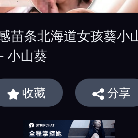
超敏感苗条北海道女孩葵小
 - 小山葵
收藏
分享