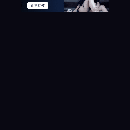
27
少女
、
苗条
、
纪录片
、
、
高清
、
4K