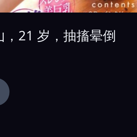
山，21 岁，抽搐晕倒