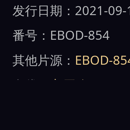
发行日期：2021-09-
番号：EBOD-854
其他片源：
EBOD-8
女优：
市原玲
男优：
北山シロ
、
平