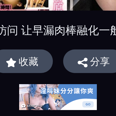
露出访问 让早漏肉棒融化
收藏
分享