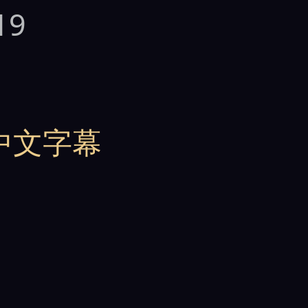
19
8 中文字幕
丈
、
泽木和也
、
野岛诚