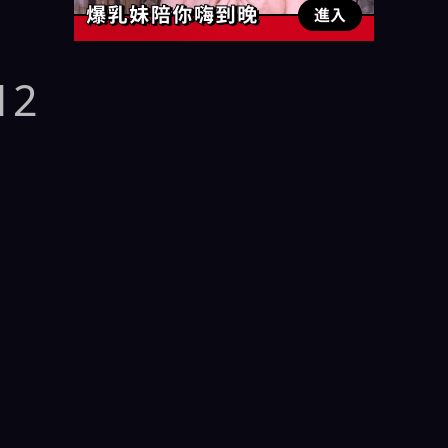
12
47 中文字幕
、
玉木玲
、
贞松大辅
、