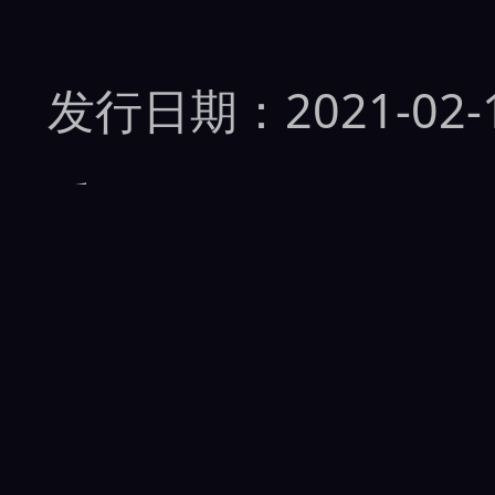
发行日期：2021-02-
番号：MIFD-147
其他片源：
MIFD-1
女优：
真琴亚美
男优：
マッスル泽野