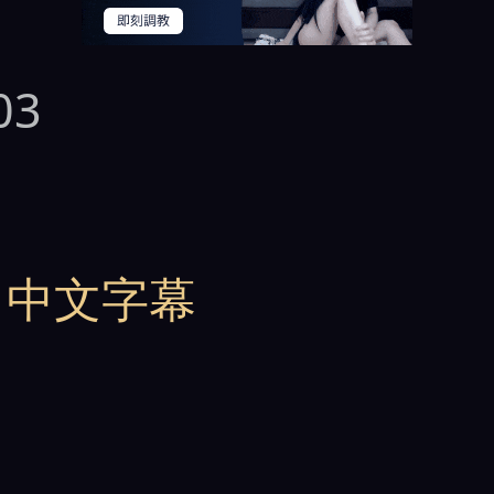
03
00 中文字幕
ッ树
、
野岛诚