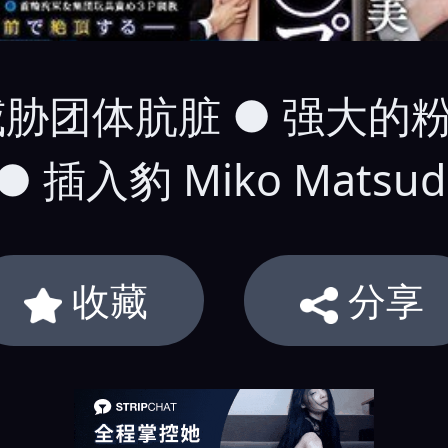
偶像威胁团体肮脏 ● 强
入豹 Miko Matsud
收藏
分享