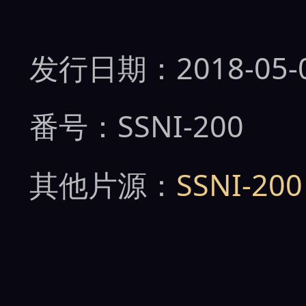
发行日期：2018-05-
番号：SSNI-200
其他片源：
SSNI-2
女优：
松田美子
男优：
富田
、
杉浦ボ