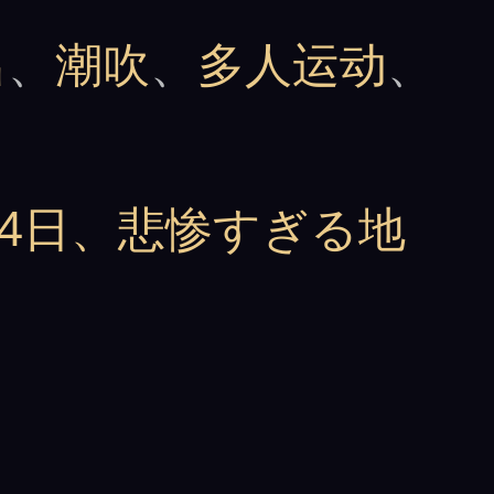
出
、
潮吹
、
多人运动
、
4日、悲惨すぎる地