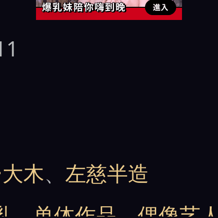
11
ー大木
、
左慈半造
乳
、
单体作品
、
偶像艺