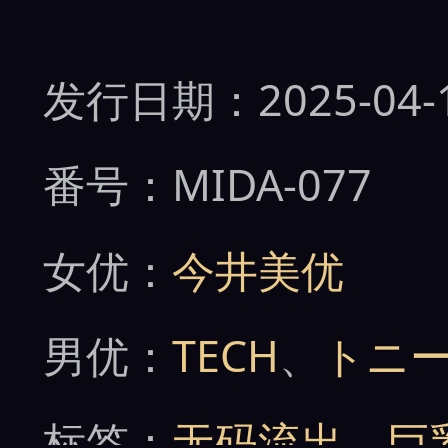
发行日期：2025-04-
番号：MIDA-077
女优：
今井美优
男优：
TECH
、
トニ
标签：
无码流出
、
巨